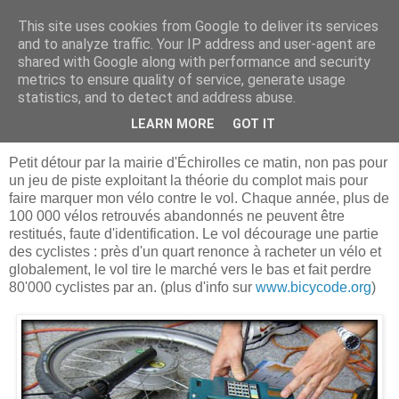
This site uses cookies from Google to deliver its services
Bougez Autrement
and to analyze traffic. Your IP address and user-agent are
shared with Google along with performance and security
metrics to ensure quality of service, generate usage
statistics, and to detect and address abuse.
jeudi 5 juin 2008
Km 19.3 - Da Bicy Code ...
LEARN MORE
GOT IT
Petit détour par la mairie d'Échirolles ce matin, non pas pour
un jeu de piste exploitant la théorie du complot mais pour
faire marquer mon vélo contre le vol.
Chaque année, plus de
100 000 vélos retrouvés
abandonnés ne peuvent être
restitués, faute d'identification. Le vol décourage une partie
des cyclistes : près d'un quart renonce à racheter un vélo et
globalement, le vol tire le marché vers le bas et fait perdre
80'000 cyclistes par an. (plus d'info sur
www.bicycode.org
)