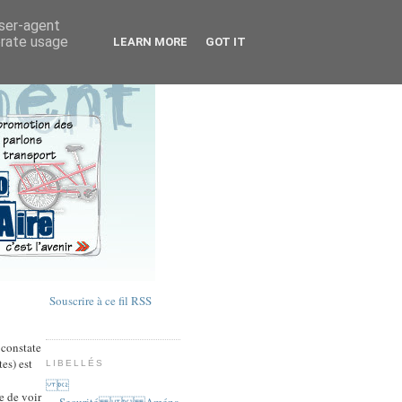
user-agent
erate usage
LEARN MORE
GOT IT
Souscrire à ce fil RSS
 constate
tes) est
LIBELLÉS

e de voir
Securité  Aména