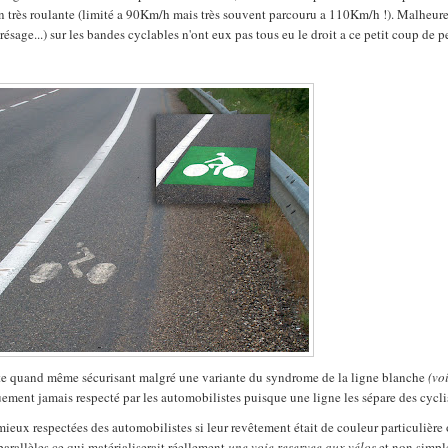
on très roulante (limité a 90Km/h mais très souvent parcouru a 110Km/h !). Malheu
ésage...) sur les bandes cyclables n'ont eux pas tous eu le droit a ce petit coup de pe
ste quand même sécurisant malgré une variante du syndrome de la ligne blanche
(vo
ement jamais respecté par les automobilistes puisque une ligne les sépare des cyclis
mieux respectées des automobilistes si leur revêtement était de couleur particulière
 parallèles ce qui matérialiserait réellement
une voie reservee aux vélos
et non simp