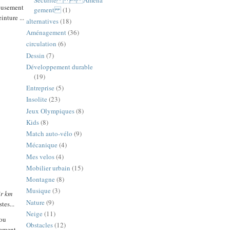
reusement
gement
(1)
inture ...
alternatives
(18)
Aménagement
(36)
circulation
(6)
Dessin
(7)
Développement durable
(19)
Entreprise
(5)
Insolite
(23)
Jeux Olympiques
(8)
Kids
(8)
Match auto-vélo
(9)
Mécanique
(4)
Mes velos
(4)
Mobilier urbain
(15)
Montagne
(8)
Musique
(3)
ir km
Nature
(9)
tes...
Neige
(11)
 ou
Obstacles
(12)
lement