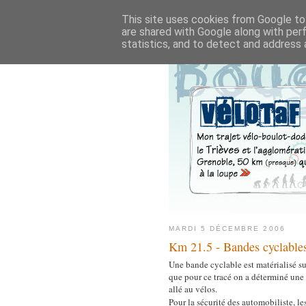
This site uses cookies from Google to 
are shared with Google along with per
statistics, and to detect and address 
MARDI 5 DÉCEMBRE 2006
Km 21.5 - Bandes cyclable
Une bande cyclable est matérialisé s
que pour ce tracé on a déterminé une la
allé au vélos.
Pour la sécurité des automobiliste, l