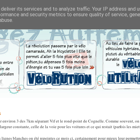
deliver its services and to analyze traffic. Your IP address and 
formance and security metrics to ensure quality of service, gen
abuse.
s
ur environ 3 des 7km séparant Vif et le rond-point de Cognelle. Comme souvent, on
rgeur constante, celle de la voie pour les voitures et ce qui restait (parfois les miet
es lignes blanches on été repeintes ce mois ci, certainement pour mieux leur permettr