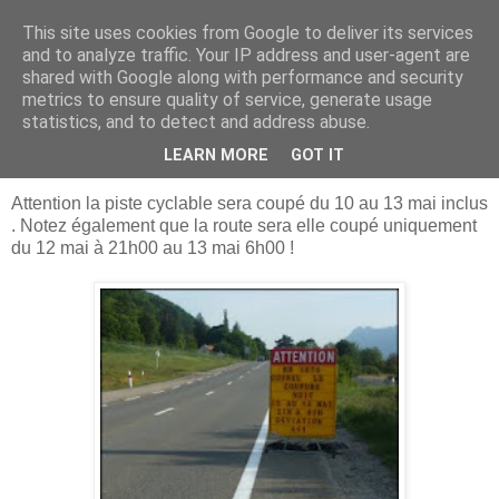
This site uses cookies from Google to deliver its services
Bougez Autrement
and to analyze traffic. Your IP address and user-agent are
shared with Google along with performance and security
metrics to ensure quality of service, generate usage
statistics, and to detect and address abuse.
mercredi 11 mai 2011
Km 47.5 - Coupure
LEARN MORE
GOT IT
Attention la piste cyclable sera coupé du 10 au 13 mai inclus
. Notez également que la route sera elle coupé uniquement
du 12 mai à 21h00 au 13 mai 6h00 !