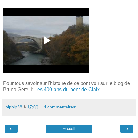
Pour tous savoir sur l'histoire de ce pont voir sur le blog de
Bruno Gerelli:
Les 400-ans-du-pont-de-Claix
bipbip38
à
17:00
4 commentaires:
‹
›
Accueil