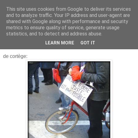
This site uses cookies from Google to deliver its services
Bougez Autrement
and to analyze traffic. Your IP address and user-agent are
shared with Google along with performance and security
metrics to ensure quality of service, generate usage
statistics, and to detect and address abuse.
vendredi 29 octobre 2010
km 30.5 - Peugeot en tête...
LEARN MORE
GOT IT
de cortège: