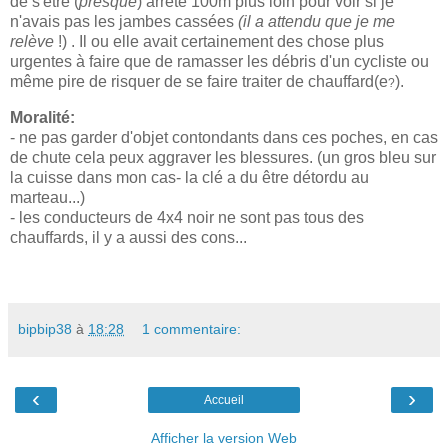
de s'être (
presque
) arrêté 100m plus loin pour voir si je
n'avais pas les jambes cassées
(il a attendu que je me
relève
!) . Il ou elle avait certainement des chose plus
urgentes à faire que de ramasser les débris d'un cycliste ou
même pire de risquer de se faire traiter de chauffard(e
).
?
Moralité:
- ne pas garder d'objet contondants dans ces poches, en cas
de chute cela peux aggraver les blessures. (un gros bleu sur
la cuisse dans mon cas- la clé a du être détordu au
marteau...)
- les conducteurs de 4x4 noir ne sont pas tous des
chauffards, il y a aussi des cons...
bipbip38
à
18:28
1 commentaire:
‹
›
Accueil
Afficher la version Web