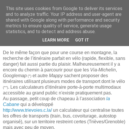
This site uses cookies from Google to deliver its services
Bougez Autrement
and to analyze traffic. Your IP address and user-agent are
shared with Google along with performance and security
metrics to ensure quality of service, generate usage
statistics, and to detect and address abuse.
lundi 22 juin 2009
km 17.1 Multimodal
LEARN MORE
GOT IT
De le même façon que pour une course en montagne, la
recherche de l'itinéraire parfait en vélo (rapide, flexible, sans
danger) fait aussi partie du plaisir. Malheureusement il y a
encore du chemin à parcourir pour que les
Via-Michelin
,
G
ooglemap
et autre
Mappy
sachent proposer des
(*)
itinéraires utilisant plusieurs modes de transport dont le vélo
. Les calculateurs d'itinéraire porte-à-porte multimodaux
(**)
accessible au grand public n'existe pratiquement pas.
Au passage, petit coup de chapeau à l'association
la
Cabane
qui a développé
http://www.trievoies.c.la/
un calculateur qui centralise toutes
les offres de transports (train, bus, covoiturage, autostop
organisé), sur un territoire restreint certes (Trièves/Grenoble)
mais avec peu de moyen.