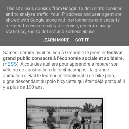
This site uses cookies from Google to deliver its services
Bougez Autrement
and to analyze traffic. Your IP address and user-agent are
shared with Google along with performance and security
metrics to ensure quality of service, generate usage
statistics, and to detect and address abuse.
mardi 14 septembre 2010
Polo BIOcyclette...
LEARN MORE
GOT IT
Samedi dernier avait eu lieu à Grenoble le premier
festival
grand public consacré à l'économie sociale et solidaire.
(
YESS
). A coté des ateliers pour apprendre à réparer son
vélo ou de construction de lombricompost, la grande
animation c'était le tournoi (international !) de bike polo,
digne descendant du polo bicyclette qui était déjà pratiqué il
y a plus de 100 ans.