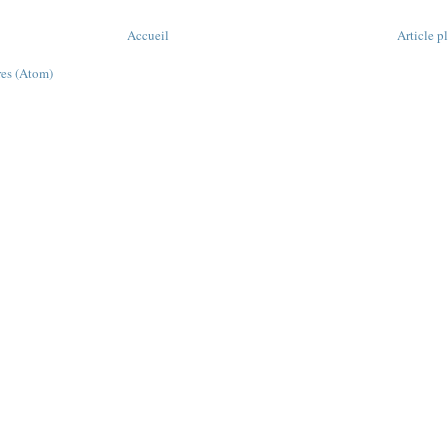
Accueil
Article p
res (Atom)