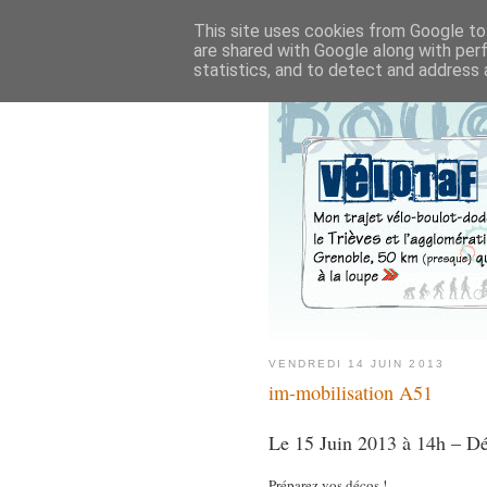
This site uses cookies from Google to 
are shared with Google along with per
statistics, and to detect and address 
VENDREDI 14 JUIN 2013
im-mobilisation A51
Le 15 Juin 2013 à 14h – Dé
Préparez vos décos !