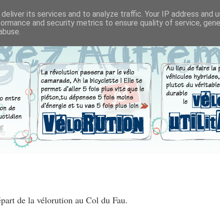
deliver its services and to analyze traffic. Your IP address and 
formance and security metrics to ensure quality of service, gen
abuse.
part de la vélorution au Col du Fau.