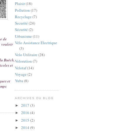
Plaisir
(18)
Pollution
(17)
Recyclage
(7)
Securité
(24)
Sécurité
(2)
Urbanisme
(11)
ce de
Vélo Assistance Electrique
 vouloir
(3)
Velo Utilitaire
(28)
 du Buëch,
Velorution
(7)
coles et
Velotaf
(14)
Voyage
(2)
Yuba
(8)
ques et
temps
ARCHIVES DU BLOG
2017
(3)
►
2016
(4)
►
2015
(2)
►
2014
(9)
►