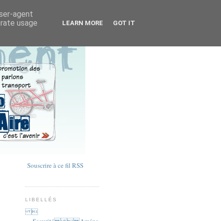
user-agent
erate usage
LEARN MORE
GOT IT
Souscrire à ce fil RSS
LIBELLÉS

Securité  Aména