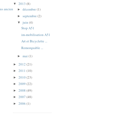
2013
(8)
▼
lus ancien
décembre
(1)
►
septembre
(2)
►
juin
(4)
▼
Stop A51
im-mobilisation A51
Art et Bicyclette ...
Remorquable ...
mai
(1)
►
2012
(21)
►
2011
(10)
►
2010
(23)
►
2009
(22)
►
2008
(49)
►
2007
(48)
►
2006
(1)
►