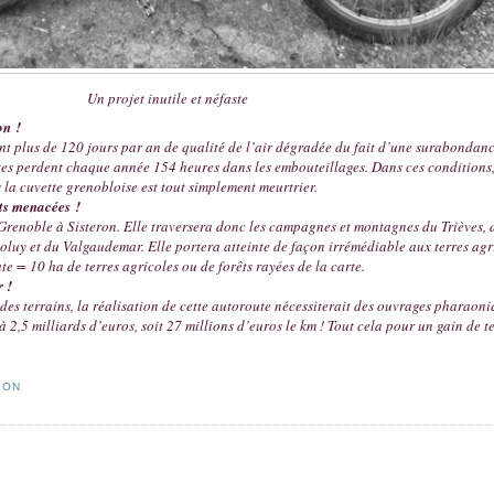
Un projet inutile et néfaste
on !
t plus de 120 jours par an de qualité de l’air dégradée du fait d’une surabondan
tes perdent chaque année 154 heures dans les embouteillages. Dans ces conditions,
s la cuvette grenobloise est tout simplement meurtrier.
êts menacées !
 Grenoble à Sisteron. Elle traversera donc les campagnes et montagnes du Trièves,
uy et du Valgaudemar. Elle portera atteinte de façon irrémédiable aux terres agri
e = 10 ha de terres agricoles ou de forêts rayées de la carte.
r !
é des terrains, la réalisation de cette autoroute nécessiterait des ouvrages pharaoni
à 2,5 milliards d’euros, soit 27 millions d’euros le km ! Tout cela pour un gain de 
ION