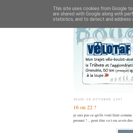
This site uses cookies from Google to 
are shared with Google along with per
statistics, and to detect and address 
JEUDI 18 OCTOBRE 2007
16 ou 22 ?
je sais pas ce qu'ils vont faire comme
promet ! ... peut être va t-on avoir d