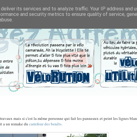
deliver its services and to analyze traffic. Your IP address and 
formance and security metrics to ensure quality of service, gen
abuse.
 travaux mais si c'est la même personne qui fait les panneaux et peint les lignes bla
roit a un remake du
carrefour des benêts.