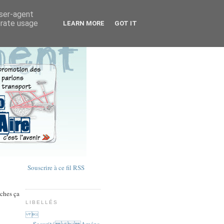
user-agent
erate usage
LEARN MORE
GOT IT
Souscrire à ce fil RSS
nches ça
LIBELLÉS

Securité  Aména