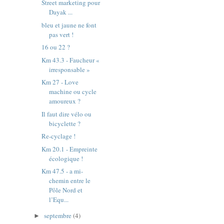
Street marketing pour
Dayak ...
bleu et jaune ne font
pas vert !
16 ou 22 ?
Km 43.3 - Faucheur «
irresponsable »
Km 27 - Love
machine ou cycle
amoureux ?
Il faut dire vélo ou
bicyclette ?
Re-cyclage !
Km 20.1 - Empreinte
écologique !
Km 47.5 - a mi-
chemin entre le
Pôle Nord et
l’Equ...
septembre
(4)
►