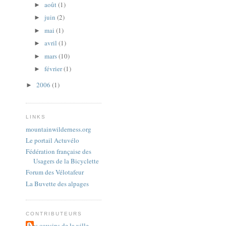
août
(1)
►
juin
(2)
►
mai
(1)
►
avril
(1)
►
mars
(10)
►
février
(1)
►
2006
(1)
►
LINKS
mountainwilderness.org
Le portail Actuvélo
Fédération française des
Usagers de la Bicyclette
Forum des Vélotafeur
La Buvette des alpages
CONTRIBUTEURS
Les cousins de la ville