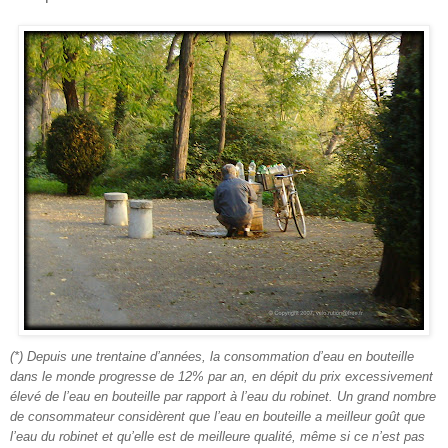
(*) Depuis une trentaine d’années, la consommation d’eau en bouteille
dans le monde progresse
de 12% par an, en dépit du prix excessivement
élevé de l’eau en bouteille par rapport à l’eau du robinet.
Un grand nombre
de consommateur considèrent que l’eau en bouteille a meilleur goût que
l’eau du robinet et qu’elle est de meilleure qualité, même si ce n’est pas