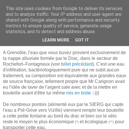
This site uses cookies from Google to deliver its services
Bougez Autrement
and to analyze traffic. Your IP address and user-agent are
shared with Google along with performance and security
metrics to ensure quality of service, generate usage
statistics, and to detect and address abuse.
lundi 29 octobre 2007
Km 14.8 - Vel'eau
LEARN MORE
GOT IT
A Grenoble, l'eau que vous buvez provient exclusivement de
la nappe alluviale formée par le Drac, dans le secteur de
Rochefort–Fontagneux (voir
billet précédant
). C'est une eau
d'infiltration, bactériologiquement pure qui ne subit aucun
traitement,
sa composition est équivalente aux grandes eaux
de source française, tellement propre que Mr Carignon avait
eu l'idée de laver de l'argent sale avec et de la mettre en
bouteille avant d'être lui même
mis en boite
:-)))
De nombreux pontois (alimenté eux par le SIERG qui capte
l'eau a Pré-Grive vers Vizille) viennent remplir leur bouteille
a cette petite fontaine au bord du drac et bien sur le vélo
reste le moyen le plus économique
et écologique
pour
(*)
(**)
transporter cette eau.