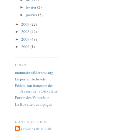
février
(2)
►
janvier
(2)
►
2009
(22)
►
2008
(49)
►
2007
(48)
►
2006
(1)
►
LINKS
mountainwilderness.org
Le portail Actuvélo
Fédération française des
Usagers de la Bicyclette
Forum des Vélotafeur
La Buvette des alpages
CONTRIBUTEURS
Les cousins de la ville