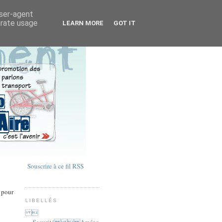
user-agent
erate usage
LEARN MORE
GOT IT
Souscrire à ce fil RSS
( pour
LIBELLÉS

Securité  Aména