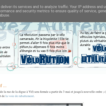
deliver its services and to analyze traffic. Your IP address and 
formance and security metrics to ensure quality of service, gen
abuse.
 ...
de la rue de la digue à Vif) sera fermée a partir du 3 mai et jusqu'à nouvelle ordre ;-
nt de
la voie de rabattement
.