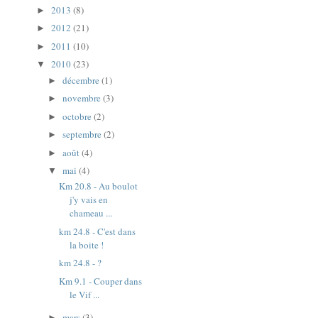
2013
(8)
►
2012
(21)
►
2011
(10)
►
2010
(23)
▼
décembre
(1)
►
novembre
(3)
►
octobre
(2)
►
septembre
(2)
►
août
(4)
►
mai
(4)
▼
Km 20.8 - Au boulot
j'y vais en
chameau ...
km 24.8 - C'est dans
la boite !
km 24.8 - ?
Km 9.1 - Couper dans
le Vif ...
mars
(3)
►