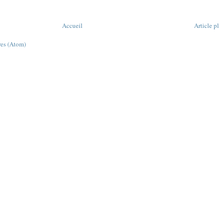
Accueil
Article p
res (Atom)