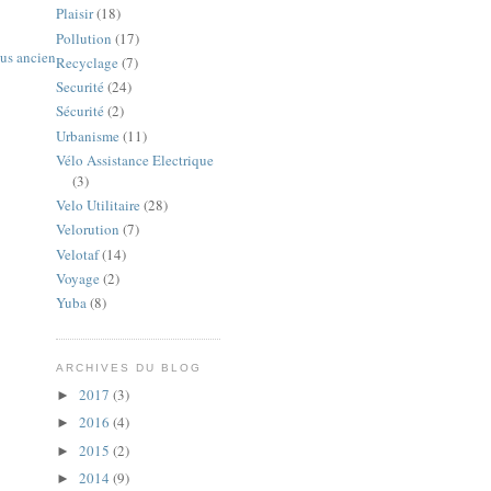
Plaisir
(18)
Pollution
(17)
lus ancien
Recyclage
(7)
Securité
(24)
Sécurité
(2)
Urbanisme
(11)
Vélo Assistance Electrique
(3)
Velo Utilitaire
(28)
Velorution
(7)
Velotaf
(14)
Voyage
(2)
Yuba
(8)
ARCHIVES DU BLOG
2017
(3)
►
2016
(4)
►
2015
(2)
►
2014
(9)
►