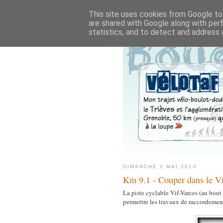
This site uses cookies from Google to 
are shared with Google along with per
statistics, and to detect and address 
DIMANCHE 2 MAI 2010
Km 9.1 - Couper dans le Vif
La piste cyclable Vif-Varces (au bout 
permettre les travaux de raccordeme